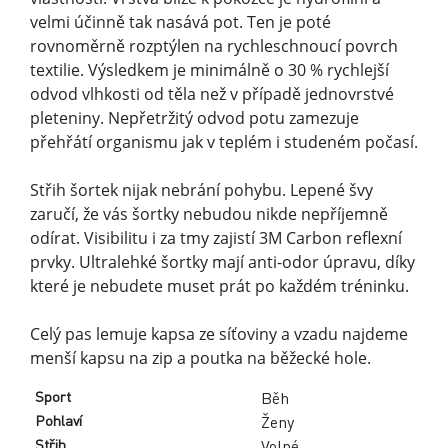
velmi účinně tak nasává pot. Ten je poté
rovnoměrně rozptýlen na rychleschnoucí povrch
textilie. Výsledkem je minimálně o 30 % rychlejší
odvod vlhkosti od těla než v případě jednovrstvé
pleteniny. Nepřetržitý odvod potu zamezuje
přehřátí organismu jak v teplém i studeném počasí.
Střih šortek nijak nebrání pohybu. Lepené švy
zaručí, že vás šortky nebudou nikde nepříjemně
odírat. Visibilitu i za tmy zajistí 3M Carbon reflexní
prvky. Ultralehké šortky mají anti-odor úpravu, díky
které je nebudete muset prát po každém tréninku.
Celý pas lemuje kapsa ze síťoviny a vzadu najdeme
menší kapsu na zip a poutka na běžecké hole.
Sport
Běh
Pohlaví
Ženy
Střih
Volné