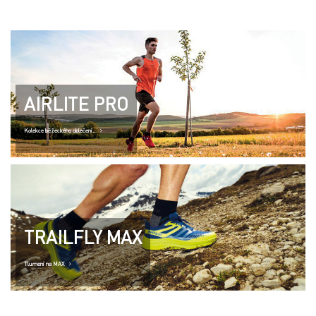
AIRLITE PRO
Kolekce běžeckého oblečení..
TRAILFLY MAX
Tlumení na MAX